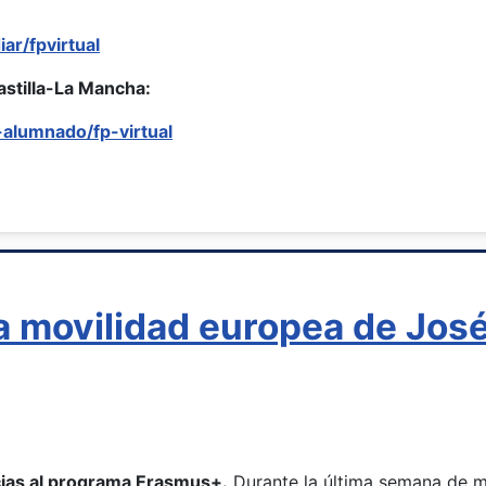
ar/fpvirtual
astilla-La Mancha:
-alumnado/fp-virtual
 movilidad europea de José 
cias al programa Erasmus+.
Durante la última semana de ma