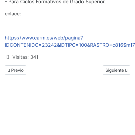
- Para Ciclos Formativos de Grado Superior.
enlace:
https://www.carm.es/web/pagina?
IDCONTENIDO=23242&IDTIPO=100&RASTRO=c816$m17
Visitas: 341
Previous article: Solicitud de admisión a FP en modalidad Virtual
Next article: P
Previo
Siguiente