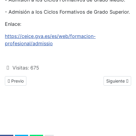
- Admisión a los Ciclos Formativos de Grado Superior.
Enlace:
https://ceice.gva.es/es/web/formacion-
profesional/admissio
Visitas: 675
Previous article: Admisión a FP en la Región de Murcia del 2 al 24
Next article: 
Previo
Siguiente