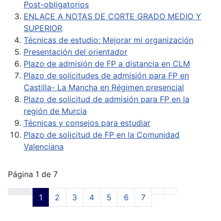
Post-obligatorios
ENLACE A NOTAS DE CORTE GRADO MEDIO Y
SUPERIOR
Técnicas de estudio: Mejorar mi organización
Presentación del orientador
Plazo de admisión de FP a distancia en CLM
Plazo de solicitudes de admisión para FP en
Castilla- La Mancha en Régimen presencial
Plazo de solicitud de admisión para FP en la
región de Murcia
Técnicas y consejos para estudiar
Plazo de solicitud de FP en la Comunidad
Valenciana
Página 1 de 7
1
2
3
4
5
6
7