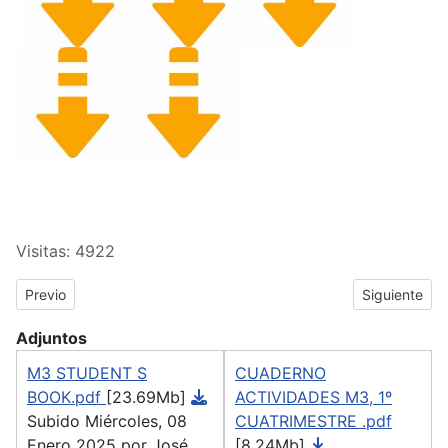
Visitas: 4922
Previous article: DISTANCIA - Inglés Módulo IV
Next article
Previo
Siguiente
Adjuntos
M3 STUDENT S
CUADERNO
BOOK.pdf
[23.69Mb]
ACTIVIDADES M3, 1º
Subido Miércoles, 08
CUATRIMESTRE .pdf
Enero 2025 por José
[8.24Mb]