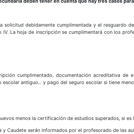
Secundaria deben
tener en cuenta que hay tres casos par
ia solicitud debidamente cumplimentada y el resguardo del
IV. La hoja de inscripción se cumplimentará con los profesor
cripción cumplimentado, documentación acreditativa de es
 escolar antiguo... y pago del seguro escolar si tiene menos 
evos menos la certificación de estudios superados, si es
a y Caudete serán informados por el profesorado de las aula