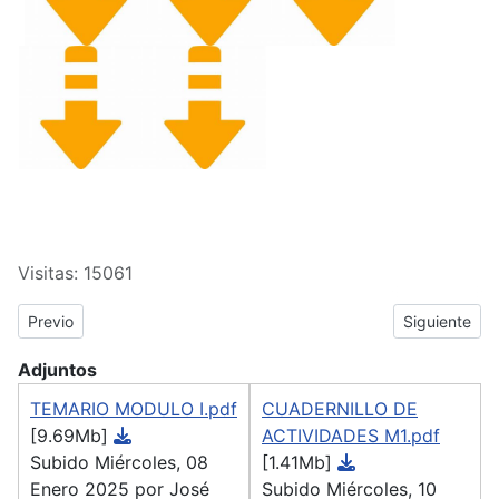
Visitas: 15061
Previous article: CAU PRESENCIA - Ámbito Social Módulo I
Next article
Previo
Siguiente
Adjuntos
TEMARIO MODULO I.pdf
CUADERNILLO DE
[9.69Mb]
ACTIVIDADES M1.pdf
Subido Miércoles, 08
[1.41Mb]
Enero 2025 por José
Subido Miércoles, 10