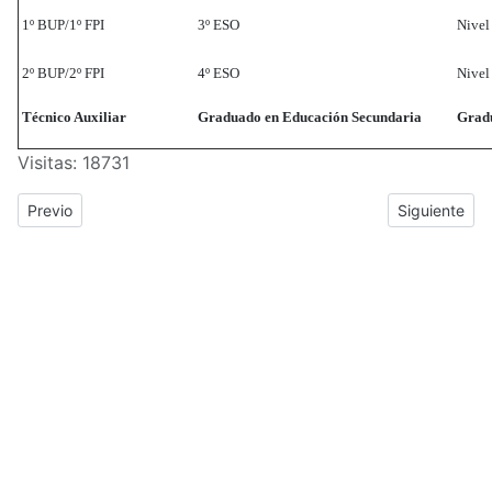
1º BUP/1º FPI
3º ESO
Nivel
2º BUP/2º FPI
4º ESO
Nivel
Técnico Auxiliar
Graduado en Educación Secundaria
Gradu
Visitas: 18731
Previous article: Encuéntranos en el mapa
Next article:
Previo
Siguiente