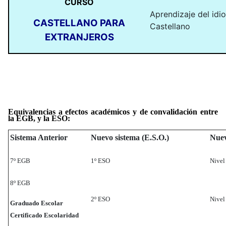
CURSO
Aprendizaje del idi
CASTELLANO PARA
Castellano
EXTRANJEROS
Equivalencias a efectos académicos y de convalidación entre
la EGB, y la ESO:
Sistema Anterior
Nuevo sistema (E.S.O.)
Nuev
7º EGB
1º ESO
Nivel
8º EGB
2º ESO
Nivel
Graduado Escolar
Certificado Escolaridad