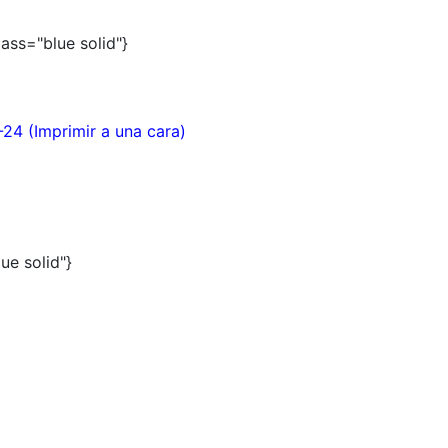
lass="blue solid"}
24 (Imprimir a una cara)
lue solid"}