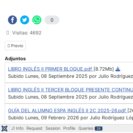
0
Visitas: 4692
Previous article: PRESENCIA - Inglés Módulo III
Previo
Adjuntos
LIBRO INGLÉS II PRIMER BLOQUE.pdf
[8.72Mb]
Subido Lunes, 08 Septiembre 2025 por Julio Rodrígue
LIBRO INGLÉS II TERCER BLOQUE PRESENTE CONTIN
Subido Lunes, 08 Septiembre 2025 por Julio Rodrígue
GUÍA DEL ALUMNO ESPA INGLÉS II 2C 2025-26.pdf
[2
Subido Lunes, 09 Febrero 2026 por Julio Rodríguez Ló
J! Info
Request
Session
Profile
Queries
39