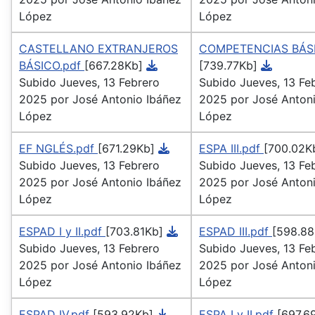
López
López
CASTELLANO EXTRANJEROS
COMPETENCIAS BÁSI
BÁSICO.pdf
[667.28Kb]
[739.77Kb]
Subido Jueves, 13 Febrero
Subido Jueves, 13 Fe
2025 por José Antonio Ibáñez
2025 por José Antoni
López
López
EF NGLÉS.pdf
[671.29Kb]
ESPA III.pdf
[700.02K
Subido Jueves, 13 Febrero
Subido Jueves, 13 Fe
2025 por José Antonio Ibáñez
2025 por José Antoni
López
López
ESPAD I y II.pdf
[703.81Kb]
ESPAD III.pdf
[598.88
Subido Jueves, 13 Febrero
Subido Jueves, 13 Fe
2025 por José Antonio Ibáñez
2025 por José Antoni
López
López
ESPAD IV.pdf
[593.92Kb]
ESPA I y II.pdf
[697.6