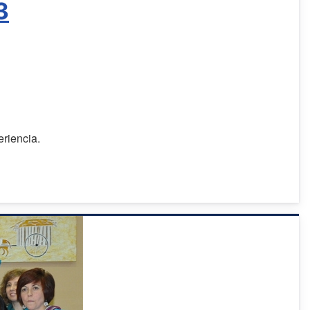
3
eriencia.