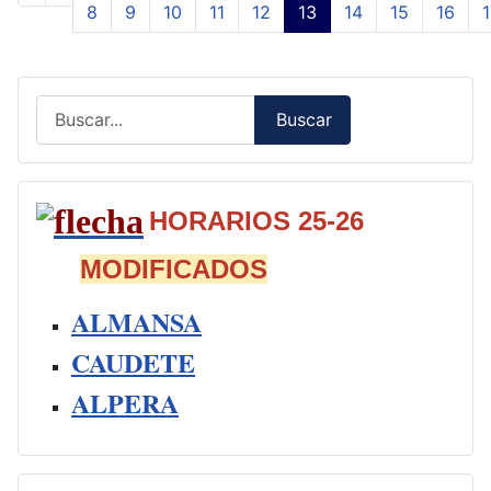
8
9
10
11
12
13
14
15
16
1
Página 13 de 50
Buscar
Buscar
Type 2 or more characters for results.
HORARIOS 25-26
MODIFICADOS
ALMANSA
CAUDETE
ALPERA