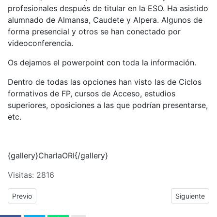
profesionales después de titular en la ESO. Ha asistido
alumnado de Almansa, Caudete y Alpera. Algunos de
forma presencial y otros se han conectado por
videoconferencia.
Os dejamos el powerpoint con toda la información.
Dentro de todas las opciones han visto las de Ciclos
formativos de FP, cursos de Acceso, estudios
superiores, oposiciones a las que podrían presentarse,
etc.
{gallery}CharlaORI{/gallery}
Visitas: 2816
Previous article: Trabajo realizado por el grupo de OFIMÁTICA A
Next article
Previo
Siguiente