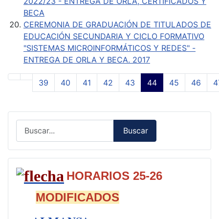
2022/23 - ENTREGA DE ORLA, CERTIFICADOS Y
BECA
CEREMONIA DE GRADUACIÓN DE TITULADOS DE
EDUCACIÓN SECUNDARIA Y CICLO FORMATIVO
"SISTEMAS MICROINFORMÁTICOS Y REDES" -
ENTREGA DE ORLA Y BECA. 2017
39
40
41
42
43
44
45
46
4
Página 44 de 50
Buscar
Buscar
Type 2 or more characters for results.
HORARIOS 25-26
MODIFICADOS