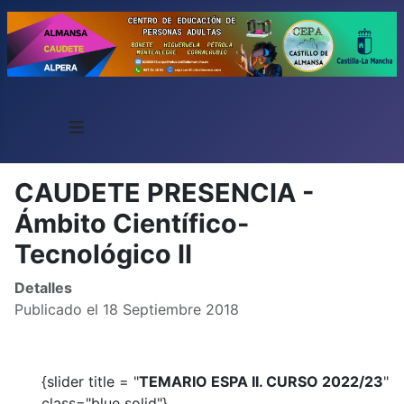
≡
CAUDETE PRESENCIA -
Ámbito Científico-
Tecnológico II
Detalles
Publicado el 18 Septiembre 2018
{slider title = "
TEMARIO ESPA II. CURSO 2022/23
"
class="blue solid"}