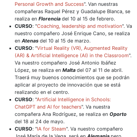
Personal Growth and Success
". Van nuestras
compañeras Raquel Pérez y Guadalupe Blanca, se
realiza en
Florencia
del 10 al 15 de febrero.
CURSO
: "
Coaching, leadership and motivation
". Va
nuestro compañero José Enrique Cano, se realiza
en
Atenas
del 10 al 15 de marzo.
CURSO
: "
Virtual Reality (VR), Augmented Reality
(AR) & Artificial Intelligence (AI) in the Classroom
".
Va nuestro compañero José Antonio Ibáñez
López, se realiza en
Malta
del 07 al 11 de abril.
Traerá muy buenos conocimientos que se podrán
aplicar al proyecto de innovación que se está
realizando en el centro.
CURSO
: "
Artificial Intelligence in Schools:
ChatGPT and AI for teachers
". Va nuestra
compañera Ana Rodríguez, se realiza en
Oporto
del 18 al 24 de mayo.
CURSO
: "
IA for Steam
". Va nuestro compañero
José María de la Vega, será en
Alemania
pero