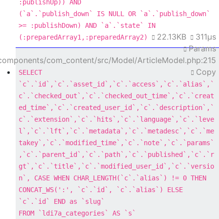
:publishUp)) 
AND
(`a`.`publish_down` 
IS
NULL
OR
 `a`.`publish_down` 
>=
 :publishDown) 
AND
 `a`.`state` 
IN
22.13KB
311μs
(:preparedArray1,:preparedArray2)
Params
components/com_content/src/Model/ArticleModel.php:215
Copy
SELECT
`c`.`id`,`c`.`asset_id`,`c`.`access`,`c`.`alias`,`
c`.`checked_out`,`c`.`checked_out_time`,`c`.`creat
ed_time`,`c`.`created_user_id`,`c`.`description`,`
c`.`extension`,`c`.`hits`,`c`.`
language
`,`c`.`leve
l`,`c`.`lft`,`c`.`metadata`,`c`.`metadesc`,`c`.`me
takey`,`c`.`modified_time`,`c`.`note`,`c`.`params`
,`c`.`parent_id`,`c`.`path`,`c`.`published`,`c`.`r
gt`,`c`.`title`,`c`.`modified_user_id`,`c`.`versio
n`, 
CASE
WHEN
CHAR_LENGTH
(`c`.`alias`) 
!=
0
THEN
CONCAT_WS(
':'
, `c`.`id`, `c`.`alias`) 
ELSE
`c`.`id` 
END
as
FROM
 `ldi7a_categories` 
AS