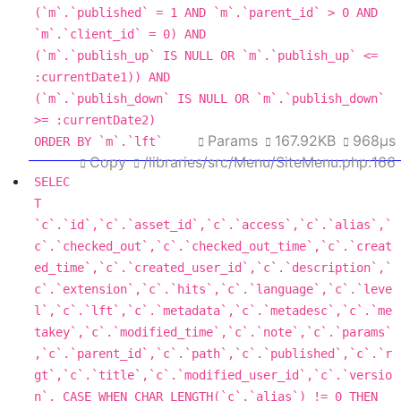
(`m`.`published` 
=
1
AND
 `m`.`parent_id` 
>
0
AND
`m`.`client_id` 
=
0
) 
AND
(`m`.`publish_up` 
IS
NULL
OR
 `m`.`publish_up` 
<=
:currentDate1)) 
AND
(`m`.`publish_down` 
IS
NULL
OR
 `m`.`publish_down` 
>=
Params
167.92KB
968μs
ORDER
BY
 `m`.`lft`
Copy
/libraries/src/Menu/SiteMenu.php:166
SELEC
T
`c`.`id`,`c`.`asset_id`,`c`.`access`,`c`.`alias`,`
c`.`checked_out`,`c`.`checked_out_time`,`c`.`creat
ed_time`,`c`.`created_user_id`,`c`.`description`,`
c`.`extension`,`c`.`hits`,`c`.`
language
`,`c`.`leve
l`,`c`.`lft`,`c`.`metadata`,`c`.`metadesc`,`c`.`me
takey`,`c`.`modified_time`,`c`.`note`,`c`.`params`
,`c`.`parent_id`,`c`.`path`,`c`.`published`,`c`.`r
gt`,`c`.`title`,`c`.`modified_user_id`,`c`.`versio
n`, 
CASE
WHEN
CHAR_LENGTH
(`c`.`alias`) 
!=
0
THEN