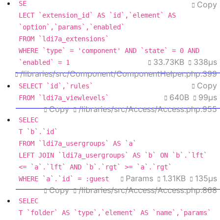
SE
Copy
LECT
 `extension_id` 
AS
 `id`,`element` 
AS
FROM
WHERE
 `type` 
=
'component'
AND
 `state` 
=
0
AND
33.73KB
338μs
`enabled` 
=
1
/libraries/src/Component/ComponentHelper.php:399
Copy
SELECT
640B
99μs
FROM
 `ldi7a_viewlevels`
Copy
/libraries/src/Access/Access.php:955
SELEC
T
FROM
 `ldi7a_usergroups` 
AS
LEFT
JOIN
 `ldi7a_usergroups` 
AS
 `b` 
ON
 `b`.`lft` 
<=
 `a`.`lft` 
AND
 `b`.`rgt` 
>=
Params
1.31KB
135μs
WHERE
 `a`.`id` 
=
 :guest
Copy
/libraries/src/Access/Access.php:868
SELEC
T
 `folder` 
AS
 `type`,`element` 
AS
 `name`,`params` 