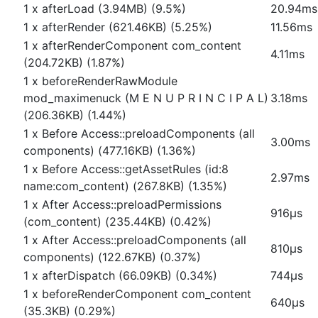
1 x afterLoad (3.94MB) (9.5%)
20.94ms
1 x afterRender (621.46KB) (5.25%)
11.56ms
1 x afterRenderComponent com_content
4.11ms
(204.72KB) (1.87%)
1 x beforeRenderRawModule
mod_maximenuck (M E N U P R I N C I P A L)
3.18ms
(206.36KB) (1.44%)
1 x Before Access::preloadComponents (all
3.00ms
components) (477.16KB) (1.36%)
1 x Before Access::getAssetRules (id:8
2.97ms
name:com_content) (267.8KB) (1.35%)
1 x After Access::preloadPermissions
916μs
(com_content) (235.44KB) (0.42%)
1 x After Access::preloadComponents (all
810μs
components) (122.67KB) (0.37%)
1 x afterDispatch (66.09KB) (0.34%)
744μs
1 x beforeRenderComponent com_content
640μs
(35.3KB) (0.29%)