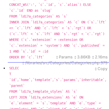
CONCAT_WS(
':'
, `c`.`id`, `c`.`alias`) 
ELSE
`c`.`id` 
END
as
FROM
 `ldi7a_categories` 
AS
INNER
JOIN
 `ldi7a_categories` 
AS
 `c` 
ON
 (`s`.`lft` 
<=
 `c`.`lft` 
AND
 `c`.`lft` 
<
 `s`.`rgt`) 
OR
(`c`.`lft` 
<
 `s`.`lft` 
AND
 `s`.`rgt` 
<
WHERE
 (`c`.`extension` 
=
 :extension 
OR
`c`.`extension` 
=
'system'
) 
AND
 `c`.`published` 
=
1
AND
 `s`.`id` 
=
Params
3.86KB
2.16ms
ORDER
BY
 `c`.`lft`
/libraries/src/Categories/Categories.php:375
SELEC
Copy
T
`id`,`home`,`template`,`s`.`params`,`inheritable`,
FROM
 `ldi7a_template_styles` 
AS
LEFT
JOIN
 `ldi7a_extensions` 
AS
 `e` 
ON
`e`.`element` 
=
 `s`.`template` 
AND
 `e`.`type` 
=
'template'
AND
 `e`.`client_id` 
=