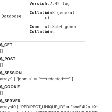
Version
5.7.42-log
Collation
utf8_general_
Database
ci
Conn
utf8mb4_gener
Collation
al_ci
$_GET
[]
$_POST
[]
$_SESSION
array:1 [ "joomla" => "***redacted***" ]
$_COOKIE
[]
$_SERVER
array:49 [ "REDIRECT_UNIQUE_ID" => "anaE4l2a-kX-