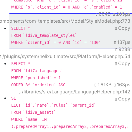
WHERE
 `s`.`client_id` 
=
0
AND
 `e`.`enabled` 
=
1
864B
209μs
/components/com_templates/src/Model/StyleModel.php:773
Copy
SELECT
*
FROM
137μs
WHERE
 `client_id` 
=
0
AND
 `id` 
=
'130'
928B
/plugins/system/helixultimate/src/Platform/Helper.php:54
Copy
SELECT
*
FROM
WHERE
 `published` 
=
1
1.61KB
163μs
ORDER
BY
 `ordering` 
ASC
/libraries/src/Language/LanguageHelper.php:142
SE
Copy
LECT
FROM
WHERE
 `name` 
IN
(:preparedArray1,:preparedArray2,:preparedArray3,: