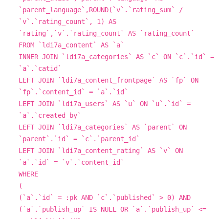
`parent_language`,ROUND(`v`.`rating_sum` 
/
`v`.`rating_count`, 
1
) 
AS
`rating`,`v`.`rating_count` 
AS
FROM
 `ldi7a_content` 
AS
INNER
JOIN
 `ldi7a_categories` 
AS
 `c` 
ON
 `c`.`id` 
=
LEFT
JOIN
 `ldi7a_content_frontpage` 
AS
 `fp` 
ON
`fp`.`content_id` 
=
LEFT
JOIN
 `ldi7a_users` 
AS
 `u` 
ON
 `u`.`id` 
=
LEFT
JOIN
 `ldi7a_categories` 
AS
 `parent` 
ON
`parent`.`id` 
=
LEFT
JOIN
 `ldi7a_content_rating` 
AS
 `v` 
ON
`a`.`id` 
=
WHERE
(

(`a`.`id` 
=
 :pk 
AND
 `c`.`published` 
>
0
) 
AND
(`a`.`publish_up` 
IS
NULL
OR
 `a`.`publish_up` 
<=