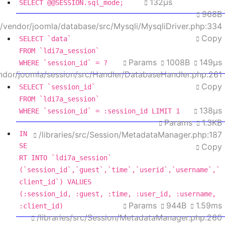
132μs
SELECT
 @
@SESSION
.sql_mode;
968B
es/vendor/joomla/database/src/Mysqli/MysqliDriver.php:334
Copy
SELECT
FROM
Params
1008B
149μs
WHERE
 `session_id` 
=
 ?
vendor/joomla/session/src/Handler/DatabaseHandler.php:261
Copy
SELECT
FROM
138μs
WHERE
 `session_id` 
=
 :session_id LIMIT 
1
Params
1.3KB
IN
/libraries/src/Session/MetadataManager.php:187
SE
Copy
RT
INTO
 `ldi7a_session`

(`session_id`,`guest`,`
time
`,`userid`,`username`,`
client_id`) 
VALUES
(:session_id, :guest, :
time
, :user_id, :username, 
Params
944B
1.59ms
:client_id)
/libraries/src/Session/MetadataManager.php:260