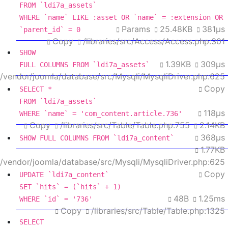
FROM
WHERE
 `name` 
LIKE
 :asset 
OR
 `name` 
=
 :extension 
OR
Params
25.48KB
381μs
`parent_id` 
=
0
Copy
/libraries/src/Access/Access.php:301
SHOW
1.39KB
309μs
FULL
 COLUMNS 
FROM
 `ldi7a_assets`
es/vendor/joomla/database/src/Mysqli/MysqliDriver.php:625
Copy
SELECT
*
FROM
118μs
WHERE
 `name` 
=
'com_content.article.736'
Copy
/libraries/src/Table/Table.php:755
2.14KB
368μs
SHOW
FULL
 COLUMNS 
FROM
 `ldi7a_content`
1.77KB
es/vendor/joomla/database/src/Mysqli/MysqliDriver.php:625
Copy
UPDATE
SET
 `hits` 
=
 (`hits` 
+
1
48B
1.25ms
WHERE
 `id` 
=
'736'
Copy
/libraries/src/Table/Table.php:1325
SELECT