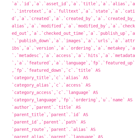
`a`.`id`,`a`.`asset_id`,`a`.`title`,`a`.`alias`,`a
`.`introtext`,`a`.`fulltext`,`a`.`state`,`a`.`cati
d`,`a`.`created`,`a`.`created_by`,`a`.`created_by_
alias`,`a`.`modified`,`a`.`modified_by`,`a`.`check
ed_out`,`a`.`checked_out_time`,`a`.`publish_up`,`a
`.`publish_down`,`a`.`images`,`a`.`urls`,`a`.`attr
ibs`,`a`.`version`,`a`.`ordering`,`a`.`metakey`,`a
`.`metadesc`,`a`.`access`,`a`.`hits`,`a`.`metadata
`,`a`.`featured`,`a`.`
language
`,`fp`.`featured_up`
,`fp`.`featured_down`,`c`.`title` 
AS
`category_title`,`c`.`alias` 
AS
`category_alias`,`c`.`access` 
AS
`category_access`,`c`.`
language
` 
AS
`category_language`,`fp`.`ordering`,`u`.`name` 
AS
`author`,`parent`.`title` 
AS
`parent_title`,`parent`.`id` 
AS
`parent_id`,`parent`.`path` 
AS
`parent_route`,`parent`.`alias` 
AS
`parent_alias`,`parent`.`
language
` 
AS