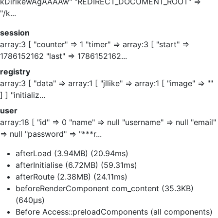
kDirikewAgAAAAw" "REDIRECT_DOCUMENT_ROOT" =>
"/k...
session
array:3 [ "counter" => 1 "timer" => array:3 [ "start" =>
1786152162 "last" => 1786152162...
registry
array:3 [ "data" => array:1 [ "jllike" => array:1 [ "image" => ""
] ] "initializ...
user
array:18 [ "id" => 0 "name" => null "username" => null "email"
=> null "password" => "***r...
afterLoad (3.94MB) (20.94ms)
afterInitialise (6.72MB) (59.31ms)
afterRoute (2.38MB) (24.11ms)
beforeRenderComponent com_content (35.3KB)
(640μs)
Before Access::preloadComponents (all components)