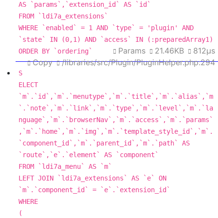
AS
 `params`,`extension_id` 
AS
FROM
WHERE
 `enabled` 
=
1
AND
 `type` 
=
'plugin'
AND
`state` 
IN
 (
0
,
1
) 
AND
 `access` 
IN
Params
21.46KB
812μs
ORDER
BY
 `ordering`
Copy
/libraries/src/Plugin/PluginHelper.php:294
S
ELECT
`m`.`id`,`m`.`menutype`,`m`.`title`,`m`.`alias`,`m
`.`note`,`m`.`link`,`m`.`type`,`m`.`level`,`m`.`
la
nguage
`,`m`.`browserNav`,`m`.`access`,`m`.`params`
,`m`.`home`,`m`.`img`,`m`.`template_style_id`,`m`.
`component_id`,`m`.`parent_id`,`m`.`path` 
AS
`route`,`e`.`element` 
AS
FROM
 `ldi7a_menu` 
AS
LEFT
JOIN
 `ldi7a_extensions` 
AS
 `e` 
ON
`m`.`component_id` 
=
WHERE
(
