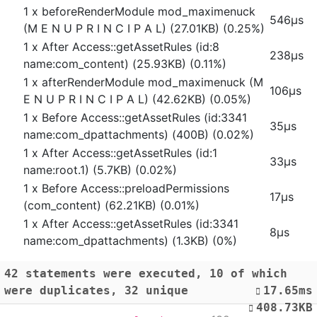
1 x beforeRenderModule mod_maximenuck
546μs
(M E N U P R I N C I P A L) (27.01KB) (0.25%)
1 x After Access::getAssetRules (id:8
238μs
name:com_content) (25.93KB) (0.11%)
1 x afterRenderModule mod_maximenuck (M
106μs
E N U P R I N C I P A L) (42.62KB) (0.05%)
1 x Before Access::getAssetRules (id:3341
35μs
name:com_dpattachments) (400B) (0.02%)
1 x After Access::getAssetRules (id:1
33μs
name:root.1) (5.7KB) (0.02%)
1 x Before Access::preloadPermissions
17μs
(com_content) (62.21KB) (0.01%)
1 x After Access::getAssetRules (id:3341
8μs
name:com_dpattachments) (1.3KB) (0%)
42 statements were executed
, 10 of which
were duplicates
, 32 unique
17.65ms
408.73KB