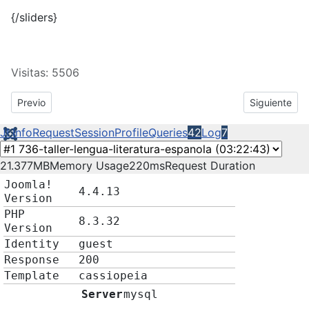
{/sliders}
Visitas: 5506
Previous article: FÓRMATE CON AULA MENTOR - MÁS DE 170 
Next articl
Previo
Siguiente
J! Info
Request
Session
Profile
Queries
42
Log
7
21.377MB
Memory Usage
220ms
Request Duration
Joomla!
4.4.13
Version
PHP
8.3.32
Version
Identity
guest
Response
200
Template
cassiopeia
Server
mysql