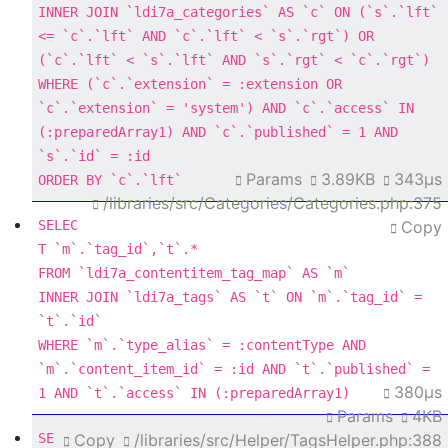
INNER
JOIN
 `ldi7a_categories` 
AS
 `c` 
ON
 (`s`.`lft` 
<=
 `c`.`lft` 
AND
 `c`.`lft` 
<
 `s`.`rgt`) 
OR
(`c`.`lft` 
<
 `s`.`lft` 
AND
 `s`.`rgt` 
<
WHERE
 (`c`.`extension` 
=
 :extension 
OR
`c`.`extension` 
=
'system'
) 
AND
 `c`.`access` 
IN
(:preparedArray1) 
AND
 `c`.`published` 
=
1
AND
`s`.`id` 
=
Params
3.89KB
343μs
ORDER
BY
 `c`.`lft`
/libraries/src/Categories/Categories.php:375
SELEC
Copy
T
 `m`.`tag_id`,`t`.
*
FROM
 `ldi7a_contentitem_tag_map` 
AS
INNER
JOIN
 `ldi7a_tags` 
AS
 `t` 
ON
 `m`.`tag_id` 
=
WHERE
 `m`.`type_alias` 
=
 :contentType 
AND
`m`.`content_item_id` 
=
 :id 
AND
 `t`.`published` 
=
380μs
1
AND
 `t`.`access` 
IN
 (:preparedArray1)
Params
4KB
SE
Copy
/libraries/src/Helper/TagsHelper.php:388