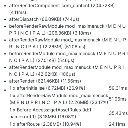
afterRenderComponent com_content (204.72KB)
(4.11ms)
afterDispatch (66.09KB) (744μs)
beforeRenderRawModule mod_maximenuck (M E N U
P R I N C I P A L) (206.36KB) (3.18ms)
afterRenderRawModule mod_maximenuck (M E N U P
R I N C I P A L) (2.26MB) (51.06ms)
beforeRenderModule mod_maximenuck (M E N U P R I
N C I P A L) (27.01KB) (546μs)
afterRenderModule mod_maximenuck (M E N U P R I
N C I P A L) (42.62KB) (106μs)
afterRender (621.46KB) (11.56ms)
1 x afterInitialise (6.72MB) (26.91%)
59.31ms
1 x afterRenderRawModule mod_maximenuck
51.06ms
(M E N U P R I N C I P A L) (2.26MB) (23.17%)
1 x Before Access::getAssetRules (id:1
35.43ms
name:root.1) (3.18MB) (16.08%)
1 x afterRoute (2.38MB) (10.94%)
24.11ms