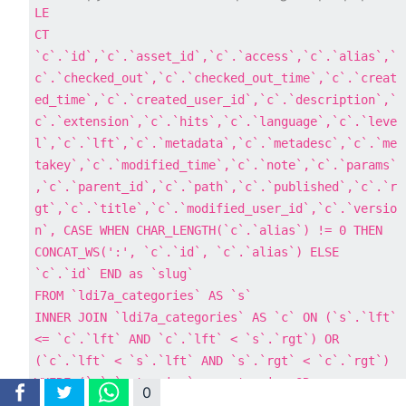
LE
CT
`c`.`id`,`c`.`asset_id`,`c`.`access`,`c`.`alias`,`
c`.`checked_out`,`c`.`checked_out_time`,`c`.`creat
ed_time`,`c`.`created_user_id`,`c`.`description`,`
c`.`extension`,`c`.`hits`,`c`.`
language
`,`c`.`leve
l`,`c`.`lft`,`c`.`metadata`,`c`.`metadesc`,`c`.`me
takey`,`c`.`modified_time`,`c`.`note`,`c`.`params`
,`c`.`parent_id`,`c`.`path`,`c`.`published`,`c`.`r
gt`,`c`.`title`,`c`.`modified_user_id`,`c`.`versio
n`, 
CASE
WHEN
CHAR_LENGTH
(`c`.`alias`) 
!=
0
THEN
CONCAT_WS(
':'
, `c`.`id`, `c`.`alias`) 
ELSE
`c`.`id` 
END
as
FROM
 `ldi7a_categories` 
AS
INNER
JOIN
 `ldi7a_categories` 
AS
 `c` 
ON
 (`s`.`lft` 
<=
 `c`.`lft` 
AND
 `c`.`lft` 
<
 `s`.`rgt`) 
OR
(`c`.`lft` 
<
 `s`.`lft` 
AND
 `s`.`rgt` 
<
WHERE
 (`c`.`extension` 
=
 :extension 
OR
0
Duplicates 2
Duplicates 1
Uniques
`c`.`extension` 
=
'system'
) 
AND
 `c`.`access` 
IN