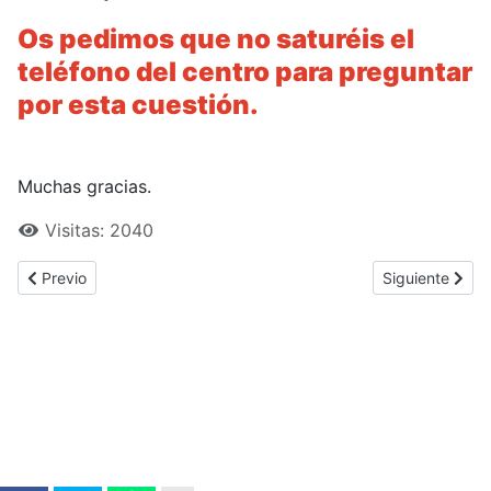
Os pedimos que no saturéis el
teléfono del centro para preguntar
por esta cuestión.
Muchas gracias.
Visitas: 2040
Previous article: Abierto Plazo de Admisión en enseñanzas p
Next article
Previo
Siguiente