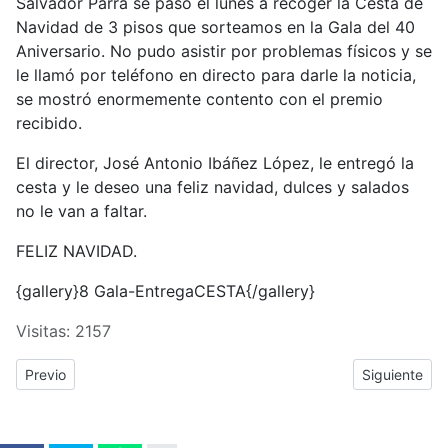
Salvador Parra se pasó el lunes a recoger la Cesta de
Navidad de 3 pisos que sorteamos en la Gala del 40
Aniversario. No pudo asistir por problemas físicos y se
le llamó por teléfono en directo para darle la noticia,
se mostró enormemente contento con el premio
recibido.
El director, José Antonio Ibáñez López, le entregó la
cesta y le deseo una feliz navidad, dulces y salados
no le van a faltar.
FELIZ NAVIDAD.
{gallery}8 Gala-EntregaCESTA{/gallery}
Visitas: 2157
Previous article: OS DESEAMOS A TODOS/AS FELIZ NAVIDAD Y 
Next articl
Previo
Siguiente