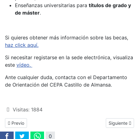
Enseñanzas universitarias para
títulos de grado y
de máster
.
Si quieres obtener más información sobre las becas,
haz click aquí.
Si necesitar registarse en la sede electrónica, visualiza
este
vídeo.
Ante cualquier duda, contacta con el Departamento
de Orientación del CEPA Castillo de Almansa.
Visitas: 1884
Previous article: Publicada la convocatoria para matricularse e
Next article: 
Previo
Siguiente
0
195ms
21.153MB
42
7