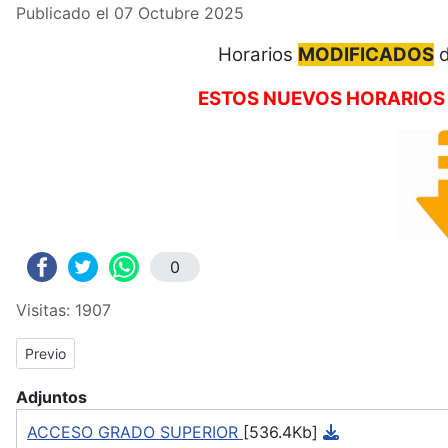
Publicado el 07 Octubre 2025
Horarios
MODIFICADOS
d
ESTOS NUEVOS HORARIOS 
0
Visitas: 1907
Previous article: MODIFICACIÓN DE TODOS LOS HORARIOS 
Previo
Adjuntos
ACCESO GRADO SUPERIOR
[536.4Kb]