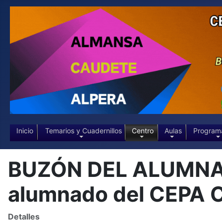
Inicio
Temarios y Cuadernillos
Centro
Aulas
Program
BUZÓN DEL ALUMNADO
alumnado del CEPA
Detalles