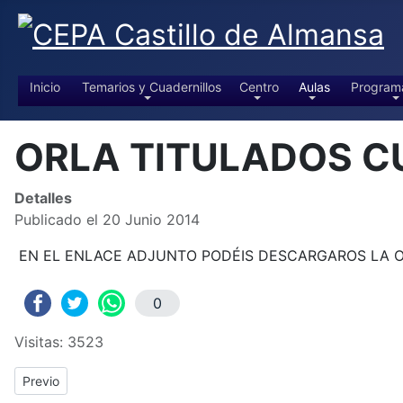
Inicio
Temarios y Cuadernillos
Centro
Aulas
Program
ORLA TITULADOS C
Detalles
Publicado el 20 Junio 2014
EN EL ENLACE ADJUNTO PODÉIS DESCARGAROS LA O
0
Visitas: 3523
Previous article: FOTOS GRADUACIÓN CURSO 2012/2013
Previo