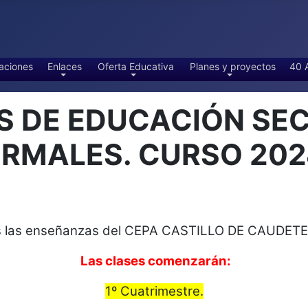
aciones
Enlaces
Oferta Educativa
Planes y proyectos
40 
S DE EDUCACIÓN SE
RMALES. CURSO 202
as las enseñanzas del CEPA CASTILLO DE CAUDET
Las clases comenzarán:
1º Cuatrimestre.