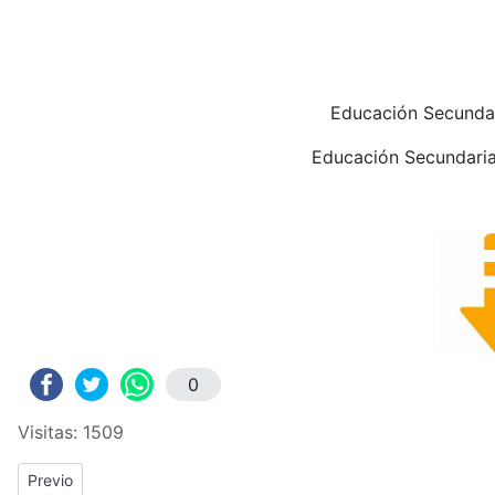
Educación Secunda
Educación Secundari
0
Visitas: 1509
Previous article: CAUDETE: HORARIOS DE EDUCACIÓN SECU
Previo