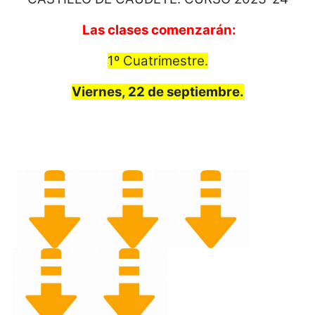
Las clases comenzarán:
1º Cuatrimestre.
Viernes, 22 de septiembre.