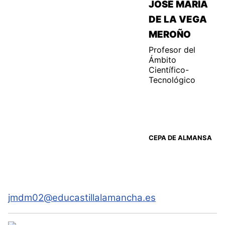
JOSÉ MARÍA
DE LA VEGA
MEROÑO
Profesor del
Ámbito
Científico-
Tecnológico
CEPA DE ALMANSA
jmdm02@educastillalamancha.es