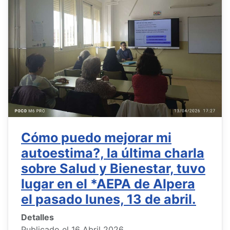
Cómo puedo mejorar mi
autoestima?, la última charla
sobre Salud y Bienestar, tuvo
lugar en el *AEPA de Alpera
el pasado lunes, 13 de abril.
Detalles
Publicado el 16 Abril 2026