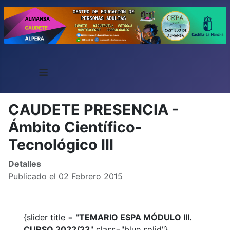
≡
CAUDETE PRESENCIA -
Ámbito Científico-
Tecnológico III
Detalles
Publicado el 02 Febrero 2015
{slider title = "
TEMARIO ESPA MÓDULO III.
CURSO 2022/23
" class="blue solid"}