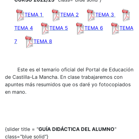
TEMA 1
TEMA 2
TEMA 3
TEMA 4
TEMA 5
TEMA 6
TEMA
7
TEMA 8
Este es el temario oficial del Portal de Educación
de Castilla-La Mancha. En clase trabajaremos con
apuntes más resumidos que os daré yo fotocopiados
en mano.
{slider title = "
GUÍA DIDÁCTICA DEL ALUMNO
"
class="blue solid"}