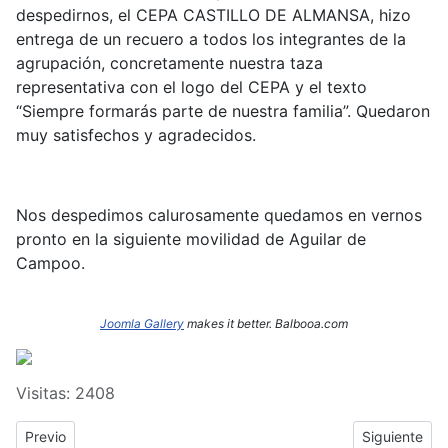
despedirnos, el CEPA CASTILLO DE ALMANSA, hizo
entrega de un recuero a todos los integrantes de la
agrupación, concretamente nuestra taza
representativa con el logo del CEPA y el texto
“Siempre formarás parte de nuestra familia”. Quedaron
muy satisfechos y agradecidos.
Nos despedimos calurosamente quedamos en vernos
pronto en la siguiente movilidad de Aguilar de
Campoo.
Joomla Gallery
makes it better. Balbooa.com
Visitas: 2408
Previous article: Lanzamos el concurso de logotipos para la Ag
Next article
Previo
Siguiente