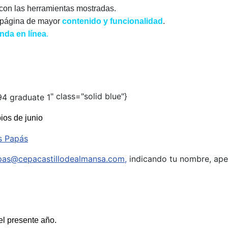
con las herramientas mostradas.
a página de mayor
contenido y funcionalidad
.
enda en línea
.
" class="solid blue"}
pios de junio
s Papás
pas@cepacastillodealmansa.com
,
indicando tu nombre, apel
el
presente
año.