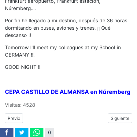
Frankfurt aeropuerto, Frankfurt estación,
Núremberg....
Por fin he llegado a mi destino, después de 36 horas
dormitando en buses, aviones y trenes. ¡¡ Qué
descanso !!
Tomorrow I'll meet my colleagues at my School in
GERMANY !!!
GOOD NIGHT !!
CEPA CASTILLO DE ALMANSA en Núremberg
Visitas: 4528
Previous article: NUREMBERG. Día 3. Observando la docencia de l
Next article:
Previo
Siguiente
0