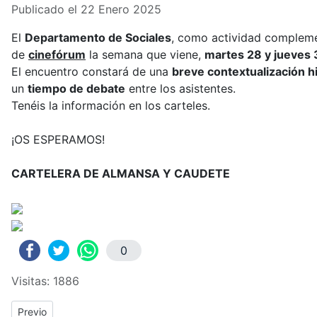
Publicado el 22 Enero 2025
El
Departamento de Sociales
, como actividad compleme
de
cinefórum
la semana que viene,
martes 28 y jueves 
El encuentro constará de una
breve contextualización h
un
tiempo de debate
entre los asistentes.
Tenéis la información en los carteles.
¡OS ESPERAMOS!
CARTELERA DE ALMANSA Y CAUDETE
0
Visitas: 1886
Previous article: El CEPA Castillo de Almansa envía un cargamen
Previo