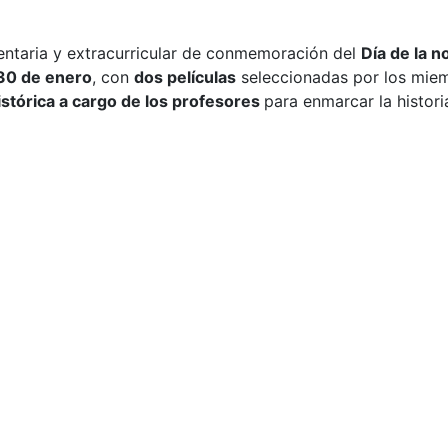
ntaria y extracurricular de conmemoración del
Día de la n
30 de enero
, con
dos películas
seleccionadas por los mie
istórica a cargo de los profesores
para enmarcar la histori
to de 540kg de libros a la Universidad Pública de Douala en Camerú