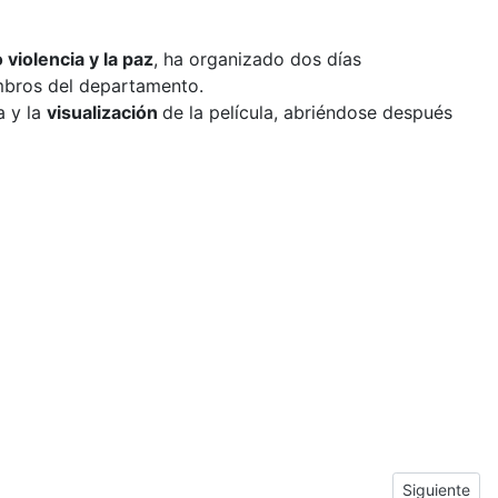
o violencia y la paz
, ha organizado dos días
mbros del departamento.
a y la
visualización
de la película, abriéndose después
n
Next articl
Siguiente