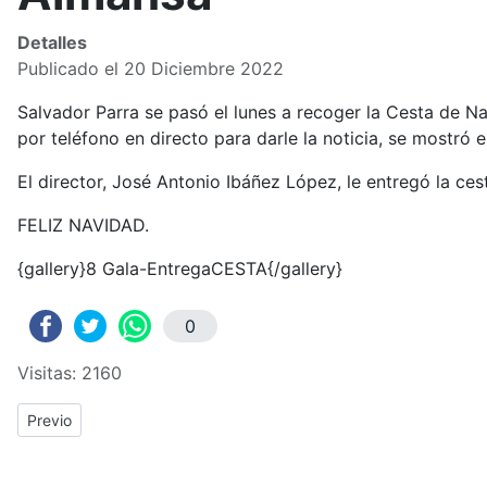
Detalles
Publicado el 20 Diciembre 2022
Salvador Parra se pasó el lunes a recoger la Cesta de Na
por teléfono en directo para darle la noticia, se mostró
El director, José Antonio Ibáñez López, le entregó la cest
FELIZ NAVIDAD.
{gallery}8 Gala-EntregaCESTA{/gallery}
0
Visitas: 2160
Previous article: OS DESEAMOS A TODOS/AS FELIZ NAVIDAD Y 
Previo