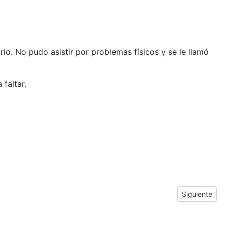
io. No pudo asistir por problemas físicos y se le llamó
 faltar.
nsa y con dulces en Caudete.
Next articl
Siguiente