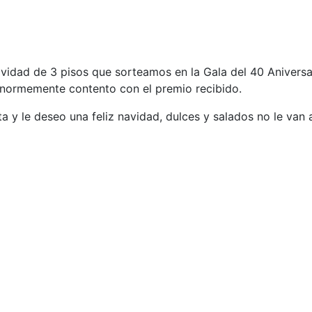
vidad de 3 pisos que sorteamos en la Gala del 40 Aniversar
 enormemente contento con el premio recibido.
a y le deseo una feliz navidad, dulces y salados no le van a
PRÓSPERO AÑO NUEVO. Lo celebramos con una chocolatada en Alma