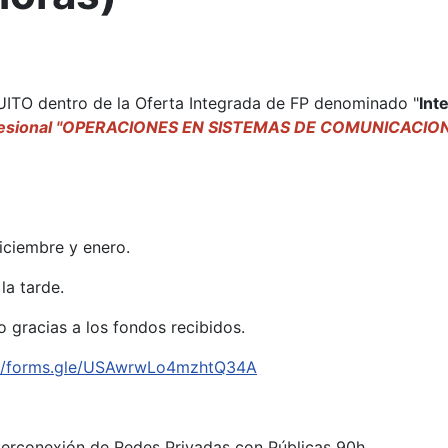
ITO dentro de la Oferta Integrada de FP denominado "
Int
ofesional "OPERACIONES EN SISTEMAS DE COMUNICACIO
iciembre y enero.
la tarde.
o gracias a los fondos recibidos.
://forms.gle/USAwrwLo4mzhtQ34A
terconexión de Redes Privadas con Públicas 90h.