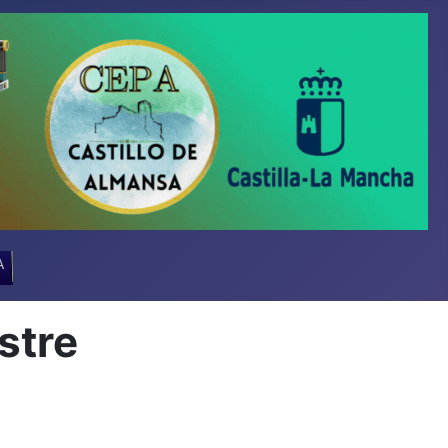
A
stre