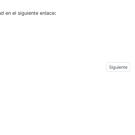
ud en el siguiente enlace
:
Next article:
Siguiente