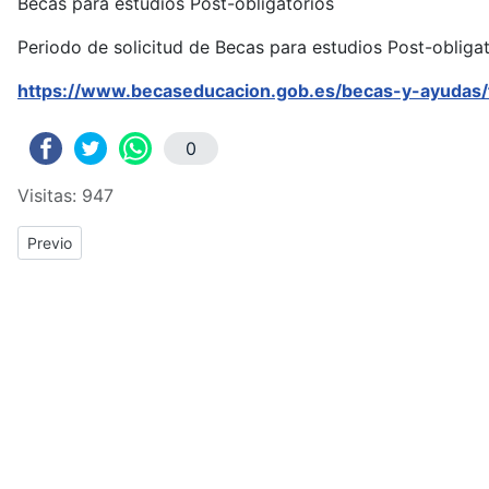
Becas para estudios Post-obligatorios
Periodo de solicitud de Becas para estudios Post-obliga
https://www.becaseducacion.gob.es/becas-y-ayudas/f
0
Visitas: 947
Previous article: Charla de Orientación Académica y Profesional
Previo