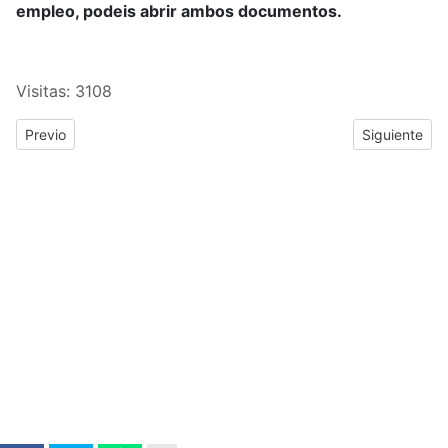
empleo, podeis abrir ambos documentos.
Visitas: 3108
Previous article: Oferta de empleo 2015 del Cuerpo de Policía y G
Next articl
Previo
Siguiente