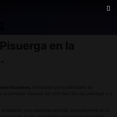
A
isuerga en la
.
ones Escolares
, financiado por el Ministerio de
 al profesor visitante del CFA Sant Boí de Llobregat y a
 enseñanza para personas adultas, especialmente en el
es conocer, in situ, los centros educativos asociados-