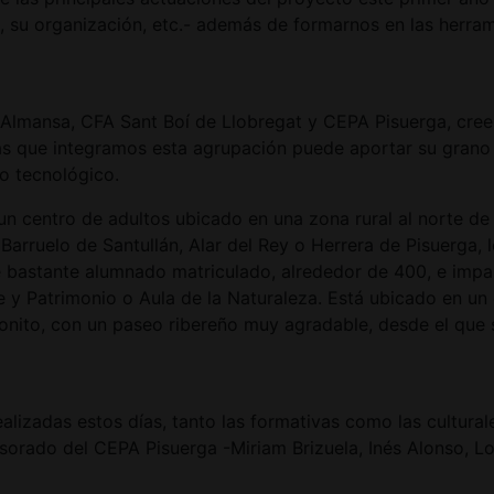
s, su organización, etc.- además de formarnos en las herra
 Almansa, CFA Sant Boí de Llobregat y CEPA Pisuerga, cree
las que integramos esta agrupación puede aportar su grano
no tecnológico.
un centro de adultos ubicado en una zona rural al norte de 
rruelo de Santullán, Alar del Rey o Herrera de Pisuerga, 
e bastante alumnado matriculado, alrededor de 400, e imp
 y Patrimonio o Aula de la Naturaleza. Está ubicado en un e
 bonito, con un paseo ribereño muy agradable, desde el que
ealizadas estos días, tanto las formativas como las cultura
rado del CEPA Pisuerga -Miriam Brizuela, Inés Alonso, Lo