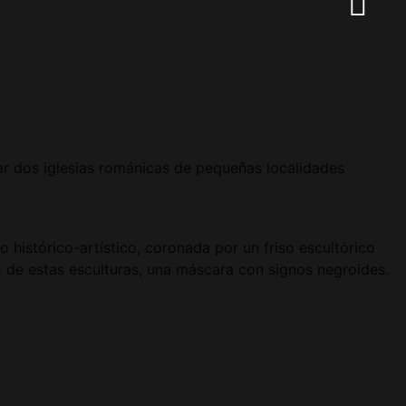
itar dos iglesias románicas de pequeñas localidades
histórico-artístico, coronada por un friso escultórico
 de estas esculturas, una máscara con signos negroides.