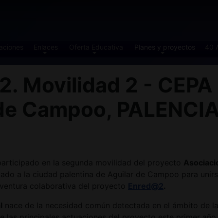
aciones
Enlaces
Oferta Educativa
Planes y proyectos
40 
Movilidad 2 - CEPA P
r de Campoo, PALENCIA
participado en la segunda movilidad del proyecto
Asociaci
ado a la ciudad palentina de Aguilar de Campoo para unirse
aventura colaborativa del proyecto
Enred@2
.
l
nace de la necesidad común detectada en el ámbito de la
e las principales actuaciones del proyecto este primer año 