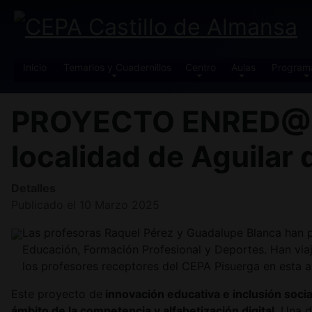
Inicio
Temarios y Cuadernillos
Centro
Aulas
Program
PROYECTO ENRED@2. 
localidad de Aguila
Detalles
Publicado el 10 Marzo 2025
Las profesoras Raquel Pérez y Guadalupe Blanca han 
Educación, Formación Profesional y Deportes. Han viaj
los profesores receptores del CEPA Pisuerga en esta 
Este proyecto de
innovación educativa e inclusión socia
ámbito de la competencia y alfabetización digital
. Una d