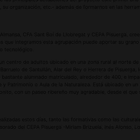
s, su organización, etc.- además de formarnos en las herra
 Almansa, CFA Sant Boí de Llobregat y CEPA Pisuerga, cree
las que integramos esta agrupación puede aportar su grano
no tecnológico.
un centro de adultos ubicado en una zona rural al norte de 
rruelo de Santullán, Alar del Rey o Herrera de Pisuerga, 
e bastante alumnado matriculado, alrededor de 400, e imp
 y Patrimonio o Aula de la Naturaleza. Está ubicado en un e
 bonito, con un paseo ribereño muy agradable, desde el que
ealizadas estos días, tanto las formativas como las cultura
rado del CEPA Pisuerga -Miriam Brizuela, Inés Alonso, Lo