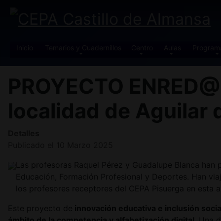
Inicio
Temarios y Cuadernillos
Centro
Aulas
Program
PROYECTO ENRED@2. 
localidad de Aguila
Detalles
Publicado el 10 Marzo 2025
Las profesoras Raquel Pérez y Guadalupe Blanca han 
Educación, Formación Profesional y Deportes. Han viaj
los profesores receptores del CEPA Pisuerga en esta 
Este proyecto de
innovación educativa e inclusión socia
ámbito de la competencia y alfabetización digital
. Una d