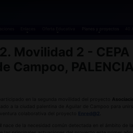
aciones
Enlaces
Oferta Educativa
Planes y proyectos
40 
Movilidad 2 - CEPA P
r de Campoo, PALENCIA
participado en la segunda movilidad del proyecto
Asociaci
ado a la ciudad palentina de Aguilar de Campoo para unirse
aventura colaborativa del proyecto
Enred@2
.
l
nace de la necesidad común detectada en el ámbito de la
e las principales actuaciones del proyecto este primer año 