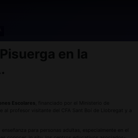
A
isuerga en la
.
ones Escolares
, financiado por el Ministerio de
 al profesor visitante del CFA Sant Boí de Llobregat y a
 enseñanza para personas adultas, especialmente en el
es conocer, in situ, los centros educativos asociados-