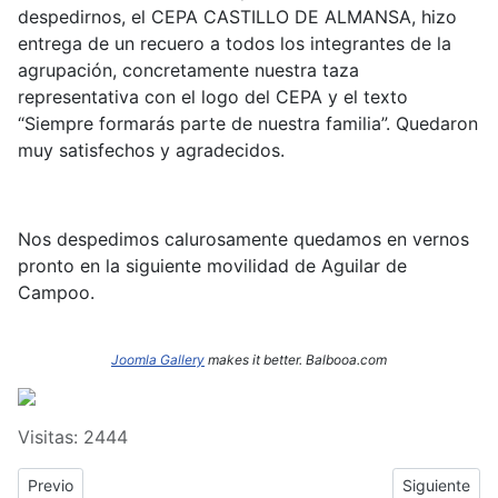
despedirnos, el CEPA CASTILLO DE ALMANSA, hizo
entrega de un recuero a todos los integrantes de la
agrupación, concretamente nuestra taza
representativa con el logo del CEPA y el texto
“Siempre formarás parte de nuestra familia”. Quedaron
muy satisfechos y agradecidos.
Nos despedimos calurosamente quedamos en vernos
pronto en la siguiente movilidad de Aguilar de
Campoo.
Joomla Gallery
makes it better. Balbooa.com
Visitas: 2444
Previous article: Lanzamos el concurso de logotipos para la Ag
Next article
Previo
Siguiente