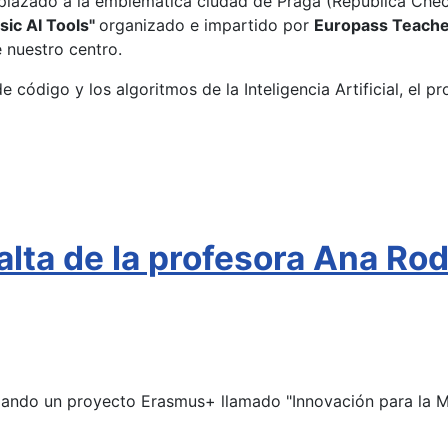
splazado a la emblemática ciudad de Praga (República Checa
ic AI Tools"
organizado e impartido por
Europass Teach
 nuestro centro.
e código y los algoritmos de la Inteligencia Artificial, el 
ta de la profesora Ana Rodr
ollando un proyecto Erasmus+ llamado "Innovación para la 