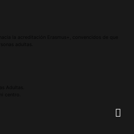
hacia la acreditación Erasmus+, convencidos de que
rsonas adultas.
as Adultas.
mi centro.