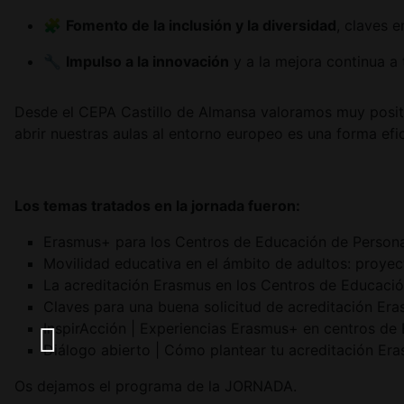
🧩
Fomento de la inclusión y la diversidad
, claves 
🔧
Impulso a la innovación
y a la mejora continua a 
Desde el CEPA Castillo de Almansa valoramos muy posit
abrir nuestras aulas al entorno europeo es una forma ef
Los temas tratados en la jornada fueron:
Erasmus+ para los Centros de Educación de Person
Movilidad educativa en el ámbito de adultos: proye
La acreditación Erasmus en los Centros de Educaci
Claves para una buena solicitud de acreditación Er
InspirAcción | Experiencias Erasmus+ en centros de
Diálogo abierto | Cómo plantear tu acreditación Er
Os dejamos el programa de la JORNADA.