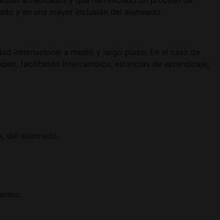
están acreditados y que han iniciado un proceso de
rado y en una mayor inclusión del alumnado.
ad internacional a medio y largo plazo. En el caso de
opeo, facilitando intercambios, estancias de aprendizaje,
s, del alumnado.
entro.