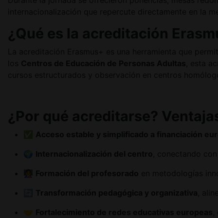
Durante la jornada se ofrecieron ponencias, mesas redon
internacionalización que repercute directamente en la me
¿Qué es la acreditación Eras
La acreditación Erasmus+ es una herramienta que permite 
los
Centros de Educación de Personas Adultas
, esta a
cursos estructurados y observación en centros homólogo
¿Por qué acreditarse? Ventaja
✅
Acceso estable y simplificado a financiación eu
🌍
Internacionalización del centro
, conectando con
👩‍🏫
Formación del profesorado
en metodologías inno
🔄
Transformación pedagógica y organizativa
, ali
🤝
Fortalecimiento de redes educativas europeas
,