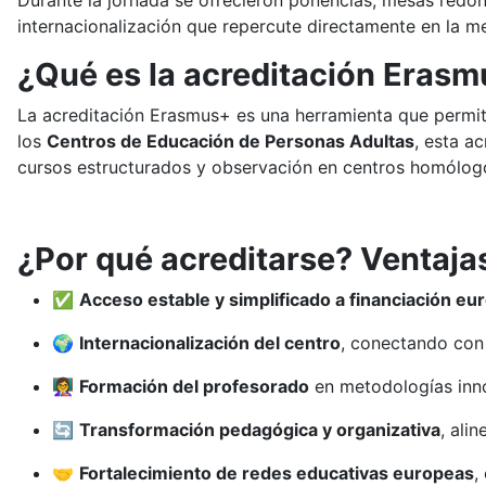
Durante la jornada se ofrecieron ponencias, mesas redon
internacionalización que repercute directamente en la me
¿Qué es la acreditación Eras
La acreditación Erasmus+ es una herramienta que permite 
los
Centros de Educación de Personas Adultas
, esta a
cursos estructurados y observación en centros homólogo
¿Por qué acreditarse? Ventaja
✅
Acceso estable y simplificado a financiación eu
🌍
Internacionalización del centro
, conectando con
👩‍🏫
Formación del profesorado
en metodologías inno
🔄
Transformación pedagógica y organizativa
, ali
🤝
Fortalecimiento de redes educativas europeas
,