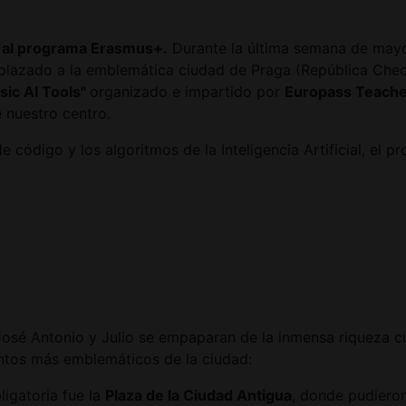
s al programa Erasmus+.
Durante la última semana de mayo,
splazado a la emblemática ciudad de Praga (República Checa
ic AI Tools"
organizado e impartido por
Europass Teach
 nuestro centro.
e código y los algoritmos de la Inteligencia Artificial, el 
José Antonio y Julio se empaparan de la inmensa riqueza cul
puntos más emblemáticos de la ciudad:
igatoria fue la
Plaza de la Ciudad Antigua
, donde pudieron