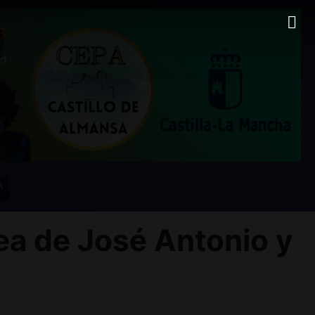
A
a de José Antonio y