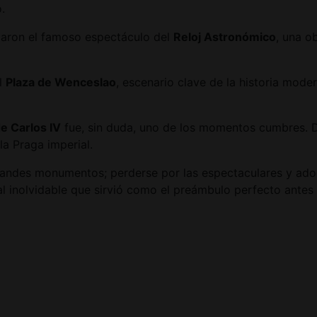
.
iaron el famoso espectáculo del
Reloj Astronómico
, una o
l
Plaza de Wenceslao
, escenario clave de la historia mode
e Carlos IV
fue, sin duda, uno de los momentos cumbres. De
la Praga imperial.
 grandes monumentos; perderse por las espectaculares y ad
al inolvidable que sirvió como el preámbulo perfecto antes