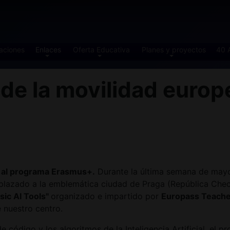
aciones
Enlaces
Oferta Educativa
Planes y proyectos
40 
e la movilidad europe
s al programa Erasmus+.
Durante la última semana de mayo,
splazado a la emblemática ciudad de Praga (República Checa
ic AI Tools"
organizado e impartido por
Europass Teach
 nuestro centro.
e código y los algoritmos de la Inteligencia Artificial, el 