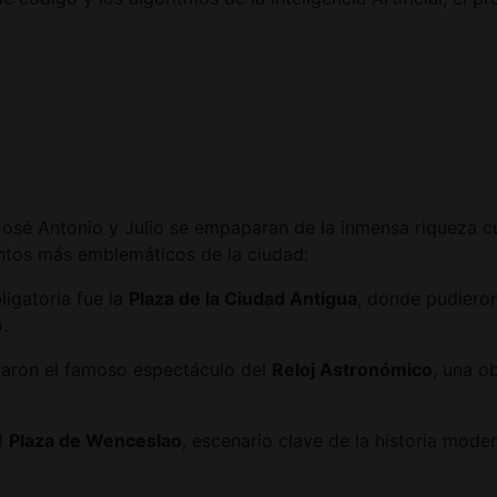
José Antonio y Julio se empaparan de la inmensa riqueza cul
puntos más emblemáticos de la ciudad:
igatoria fue la
Plaza de la Ciudad Antigua
, donde pudieron
.
iaron el famoso espectáculo del
Reloj Astronómico
, una o
l
Plaza de Wenceslao
, escenario clave de la historia mode