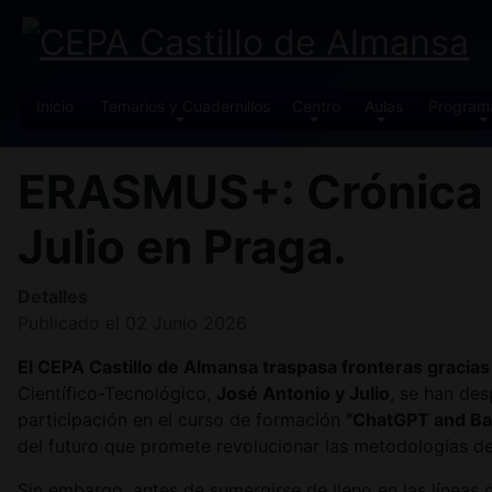
Inicio
Temarios y Cuadernillos
Centro
Aulas
Program
ERASMUS+: Crónica d
Julio en Praga.
Detalles
Publicado el 02 Junio 2026
El CEPA Castillo de Almansa traspasa fronteras gracia
Científico-Tecnológico,
José Antonio y Julio
, se han de
participación en el curso de formación
"ChatGPT and Bas
del futuro que promete revolucionar las metodologías de
Sin embargo, antes de sumergirse de lleno en las líneas d