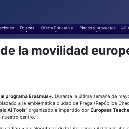
aciones
Enlaces
Oferta Educativa
Planes y proyectos
40 
e la movilidad europe
s al programa Erasmus+.
Durante la última semana de mayo,
splazado a la emblemática ciudad de Praga (República Checa
ic AI Tools"
organizado e impartido por
Europass Teach
 nuestro centro.
e código y los algoritmos de la Inteligencia Artificial, el 