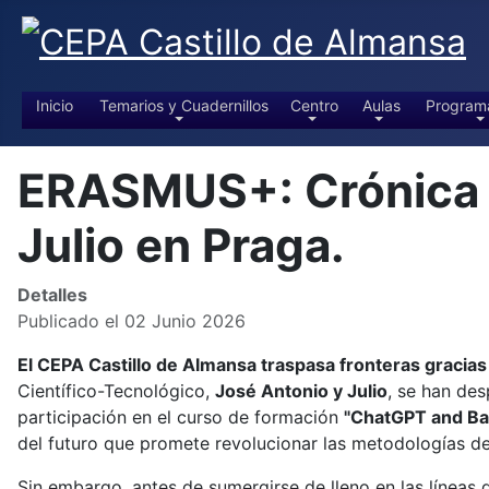
Inicio
Temarios y Cuadernillos
Centro
Aulas
Program
ERASMUS+: Crónica d
Julio en Praga.
Detalles
Publicado el 02 Junio 2026
El CEPA Castillo de Almansa traspasa fronteras gracia
Científico-Tecnológico,
José Antonio y Julio
, se han de
participación en el curso de formación
"ChatGPT and Bas
del futuro que promete revolucionar las metodologías de
Sin embargo, antes de sumergirse de lleno en las líneas d