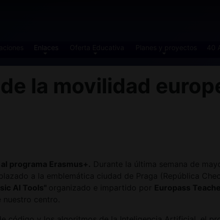
aciones
Enlaces
Oferta Educativa
Planes y proyectos
40 
e la movilidad europe
s al programa Erasmus+.
Durante la última semana de mayo,
splazado a la emblemática ciudad de Praga (República Checa
ic AI Tools"
organizado e impartido por
Europass Teach
 nuestro centro.
e código y los algoritmos de la Inteligencia Artificial, el 