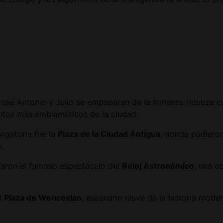
José Antonio y Julio se empaparan de la inmensa riqueza cul
puntos más emblemáticos de la ciudad:
igatoria fue la
Plaza de la Ciudad Antigua
, donde pudieron
.
iaron el famoso espectáculo del
Reloj Astronómico
, una o
l
Plaza de Wenceslao
, escenario clave de la historia mode