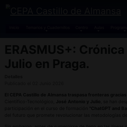
Inicio
Temarios y Cuadernillos
Centro
Aulas
Program
ERASMUS+: Crónica d
Julio en Praga.
Detalles
Publicado el 02 Junio 2026
El CEPA Castillo de Almansa traspasa fronteras gracia
Científico-Tecnológico,
José Antonio y Julio
, se han de
participación en el curso de formación
"ChatGPT and Bas
del futuro que promete revolucionar las metodologías de
Sin embargo, antes de sumergirse de lleno en las líneas d