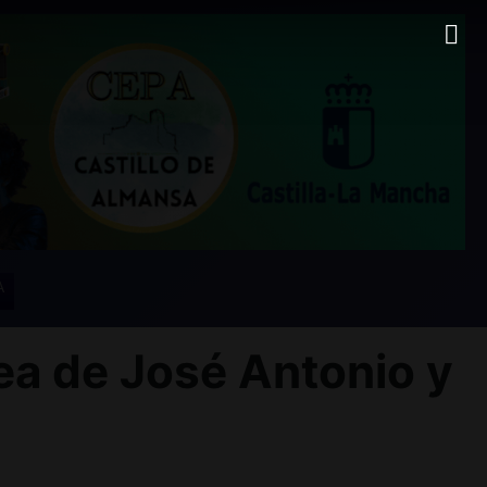
A
a de José Antonio y