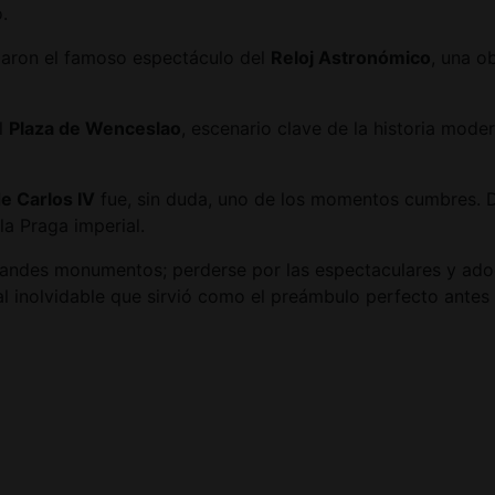
.
iaron el famoso espectáculo del
Reloj Astronómico
, una o
l
Plaza de Wenceslao
, escenario clave de la historia mode
e Carlos IV
fue, sin duda, uno de los momentos cumbres. De
la Praga imperial.
 grandes monumentos; perderse por las espectaculares y ad
al inolvidable que sirvió como el preámbulo perfecto antes