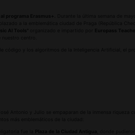
s al programa Erasmus+.
Durante la última semana de mayo,
splazado a la emblemática ciudad de Praga (República Checa
ic AI Tools"
organizado e impartido por
Europass Teach
 nuestro centro.
e código y los algoritmos de la Inteligencia Artificial, el 
José Antonio y Julio se empaparan de la inmensa riqueza cul
puntos más emblemáticos de la ciudad:
igatoria fue la
Plaza de la Ciudad Antigua
, donde pudieron