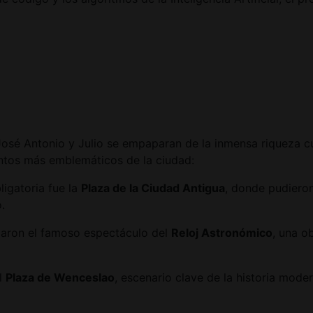
José Antonio y Julio se empaparan de la inmensa riqueza cul
puntos más emblemáticos de la ciudad:
igatoria fue la
Plaza de la Ciudad Antigua
, donde pudieron
.
iaron el famoso espectáculo del
Reloj Astronómico
, una o
l
Plaza de Wenceslao
, escenario clave de la historia mode