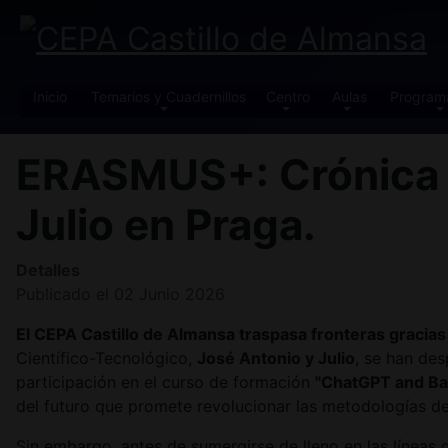
Inicio
Temarios y Cuadernillos
Centro
Aulas
Program
ERASMUS+: Crónica d
Julio en Praga.
Detalles
Publicado el 02 Junio 2026
El CEPA Castillo de Almansa traspasa fronteras gracia
Científico-Tecnológico,
José Antonio y Julio
, se han de
participación en el curso de formación
"ChatGPT and Bas
del futuro que promete revolucionar las metodologías de
Sin embargo, antes de sumergirse de lleno en las líneas d