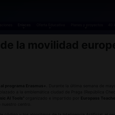
aciones
Enlaces
Oferta Educativa
Planes y proyectos
40 
e la movilidad europe
s al programa Erasmus+.
Durante la última semana de mayo,
splazado a la emblemática ciudad de Praga (República Checa
ic AI Tools"
organizado e impartido por
Europass Teach
 nuestro centro.
e código y los algoritmos de la Inteligencia Artificial, el 