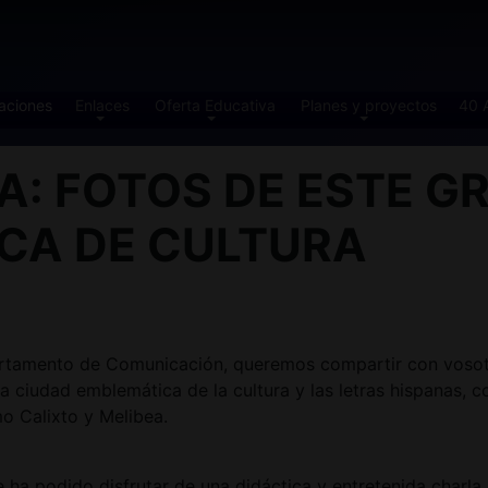
aciones
Enlaces
Oferta Educativa
Planes y proyectos
40 
: FOTOS DE ESTE GR
CA DE CULTURA
artamento de Comunicación, queremos compartir con vosotr
na ciudad emblemática de la cultura y las letras hispanas, 
o Calixto y Melibea.
 ha podido disfrutar de una didáctica y entretenida char