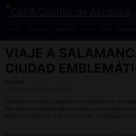
Inicio
Temarios y Cuadernillos
Centro
Aulas
Program
VIAJE A SALAMANCA
CIUDAD EMBLEMÁTI
Detalles
Publicado el 07 Marzo 2025
Finalizando el viaje a Salamanca organizado por el Dep
Han sido dos intensos días de visitas y recorridos por u
Miguel de Unamuno, fray Luis de León, o personajes com
El alumnado del centro de adultos de Almansa y Caudete